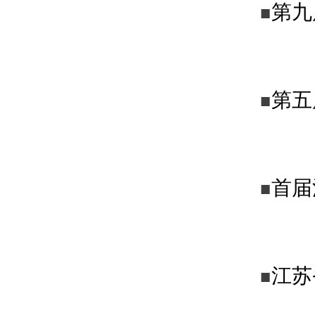
第九
■
第五
■
首届
■
江苏
■